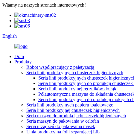
Witamy na naszych stronach internetowych!
English
Dom
Produkty
Robot współpracujący z paletyzacją
Seria linii produkcyjnych chusteczek higienicznych
Seria linii produkcyjnych chusteczek higienicznyc
Seria linii produkcyjnych do produkcji chusteczek
Seria linii produkcyjnej ręczników do rąk
Półautomatyczna maszyna do składania chusteczek
Seria linii produkcyjnych do produkcji mokrych 
Seria linii produkcyjnych papieru toaletowego
Seria linii produkcyjnej chusteczek higienicznych
Seria maszyn do produkcji chusteczek higienicznych
Seria maszyn do pakowania w celofan
Seria urządzeń do pakowania masek
Linia produkcyjna folii separującej Lib