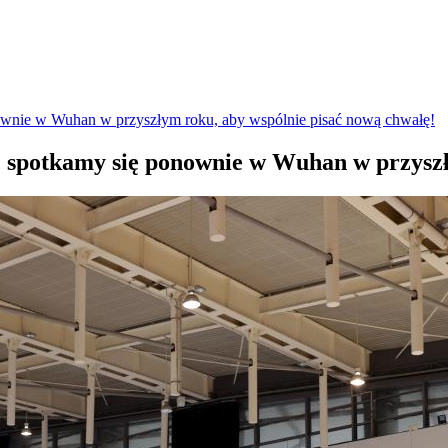
nownie w Wuhan w przyszłym roku, aby wspólnie pisać nową chwałę!
, spotkamy się ponownie w Wuhan w przyszł