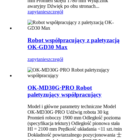
mm Promień skrętu 1780 mm Wyłącznik
awaryjny Dźwięk po obu stronach...
zapytanie
szczegół
Robot współpracujący z paletyzacją
OK-GD30 Max
zapytanie
szczegół
OK-MD30G·PRO Robot
paletyzujący współpracujący
Model i główne parametry techniczne Model
OK-MD30G·PRO Udźwig robota 30 kg
Promień roboczy 1900 mm Odległość pozioma
(specyfikacja tektury) Odległość pionowa stała
HI = 2100 mm Prędkość układania <11 szt./min
Dokładność powtarzalnego pozycjonowania 士