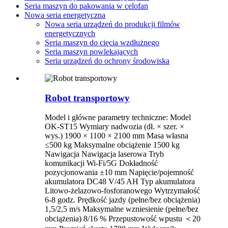
Seria maszyn do pakowania w celofan
Nowa seria energetyczna
Nowa seria urządzeń do produkcji filmów
energetycznych
Seria maszyn do cięcia wzdłużnego
Seria maszyn powlekających
Seria urządzeń do ochrony środowiska
Robot transportowy
Model i główne parametry techniczne: Model
OK-ST15 Wymiary nadwozia (dł. × szer. ×
wys.) 1900 × 1100 × 2100 mm Masa własna
≤500 kg Maksymalne obciążenie 1500 kg
Nawigacja Nawigacja laserowa Tryb
komunikacji Wi-Fi/5G Dokładność
pozycjonowania ±10 mm Napięcie/pojemność
akumulatora DC48 V/45 AH Typ akumulatora
Litowo-żelazowo-fosforanowego Wytrzymałość
6-8 godz. Prędkość jazdy (pełne/bez obciążenia)
1,5/2,5 m/s Maksymalne wzniesienie (pełne/bez
obciążenia) 8/16 % Przepustowość wpustu ＜20