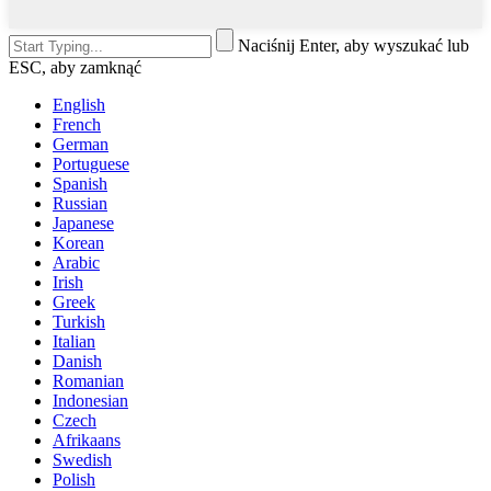
Naciśnij Enter, aby wyszukać lub
ESC, aby zamknąć
English
French
German
Portuguese
Spanish
Russian
Japanese
Korean
Arabic
Irish
Greek
Turkish
Italian
Danish
Romanian
Indonesian
Czech
Afrikaans
Swedish
Polish