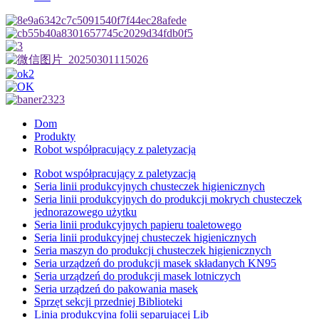
Dom
Produkty
Robot współpracujący z paletyzacją
Robot współpracujący z paletyzacją
Seria linii produkcyjnych chusteczek higienicznych
Seria linii produkcyjnych do produkcji mokrych chusteczek
jednorazowego użytku
Seria linii produkcyjnych papieru toaletowego
Seria linii produkcyjnej chusteczek higienicznych
Seria maszyn do produkcji chusteczek higienicznych
Seria urządzeń do produkcji masek składanych KN95
Seria urządzeń do produkcji masek lotniczych
Seria urządzeń do pakowania masek
Sprzęt sekcji przedniej Biblioteki
Linia produkcyjna folii separującej Lib