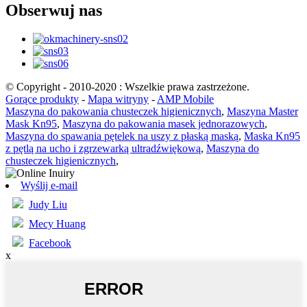
Obserwuj nas
© Copyright - 2010-2020 : Wszelkie prawa zastrzeżone.
Gorące produkty
-
Mapa witryny
-
AMP Mobile
Maszyna do pakowania chusteczek higienicznych
,
Maszyna Master
Mask Kn95
,
Maszyna do pakowania masek jednorazowych
,
Maszyna do spawania pętelek na uszy z płaską maską
,
Maska Kn95
z pętlą na ucho i zgrzewarką ultradźwiękową
,
Maszyna do
chusteczek higienicznych
,
Wyślij e-mail
Judy Liu
Mecy Huang
Facebook
x