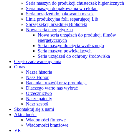
Seria maszyn do produkcji chusteczek higienicznych
Seria maszyn do pakowania w celofan
Seria urządzeń do pakowania masek
Linia produkcyjna folii separującej Lib
Sprzęt sekcji przedniej Biblioteki
Nowa seria energetyczna
Nowa seria urządzeń do produkcji filmów
energetycznych
Seria maszyn do cięcia wzdłużnego
Seria maszyn powlekających
Seria urządzeń do ochrony środowiska
Często zadawane pytania
O nas
Nasza historia
Nasz Honor
Badania i rozwój oraz produkcja
Dlaczego warto nas wybrać
Orzecznictwo
Nasze patenty
Nasz zespół
Skontaktuj się z nami
Aktualności
Wiadomości firmowe
Wiadomości branżowe
VR