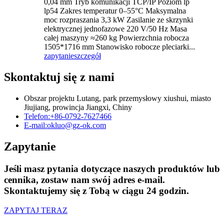
0,04 mm Tryb komunikacji TCP/IP Poziom lp
lp54 Zakres temperatur 0–55°C Maksymalna
moc rozpraszania 3,3 kW Zasilanie ze skrzynki
elektrycznej jednofazowe 220 V/50 Hz Masa
całej maszyny ≈260 kg Powierzchnia robocza
1505*1716 mm Stanowisko robocze pleciarki...
zapytanie
szczegół
Skontaktuj się z nami
Obszar projektu Lutang, park przemysłowy xiushui, miasto
Jiujiang, prowincja Jiangxi, Chiny
Telefon:
+86-0792-7627466
E-mail:
okluo@gz-ok.com
Zapytanie
Jeśli masz pytania dotyczące naszych produktów lub
cennika, zostaw nam swój adres e-mail.
Skontaktujemy się z Tobą w ciągu 24 godzin.
ZAPYTAJ TERAZ