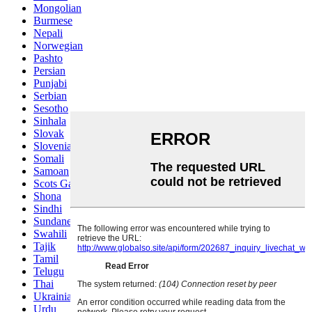
Mongolian
Burmese
Nepali
Norwegian
Pashto
Persian
Punjabi
Serbian
Sesotho
Sinhala
Slovak
Slovenian
Somali
Samoan
Scots Gaelic
Shona
Sindhi
Sundanese
Swahili
Tajik
Tamil
Telugu
Thai
Ukrainian
Urdu