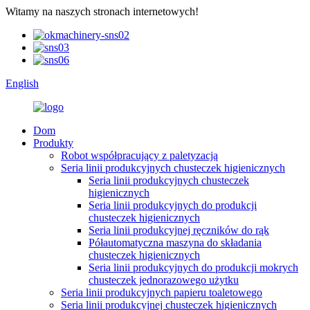
Witamy na naszych stronach internetowych!
English
Dom
Produkty
Robot współpracujący z paletyzacją
Seria linii produkcyjnych chusteczek higienicznych
Seria linii produkcyjnych chusteczek
higienicznych
Seria linii produkcyjnych do produkcji
chusteczek higienicznych
Seria linii produkcyjnej ręczników do rąk
Półautomatyczna maszyna do składania
chusteczek higienicznych
Seria linii produkcyjnych do produkcji mokrych
chusteczek jednorazowego użytku
Seria linii produkcyjnych papieru toaletowego
Seria linii produkcyjnej chusteczek higienicznych