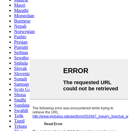
Maori
Marathi
Mongolian
Burmese
Nepali
Norwegian
Pashto
Persian
Punjabi
Serbian
Sesotho
Sinhala
Slovak
Slovenian
Somali
Samoan
Scots Gaelic
Shona
Sindhi
Sundanese
Swahili
Tajik
Tamil
Telugu