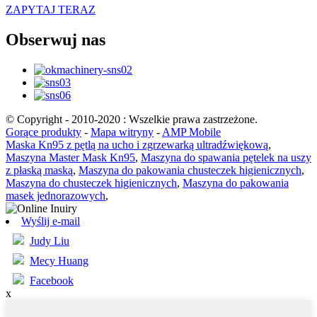
ZAPYTAJ TERAZ
Obserwuj nas
© Copyright - 2010-2020 : Wszelkie prawa zastrzeżone.
Gorące produkty
-
Mapa witryny
-
AMP Mobile
Maska Kn95 z pętlą na ucho i zgrzewarką ultradźwiękową
,
Maszyna Master Mask Kn95
,
Maszyna do spawania pętelek na uszy
z płaską maską
,
Maszyna do pakowania chusteczek higienicznych
,
Maszyna do chusteczek higienicznych
,
Maszyna do pakowania
masek jednorazowych
,
Wyślij e-mail
Judy Liu
Mecy Huang
Facebook
x