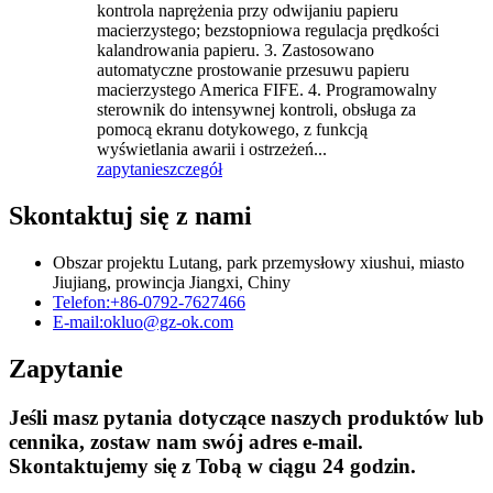
kontrola naprężenia przy odwijaniu papieru
macierzystego; bezstopniowa regulacja prędkości
kalandrowania papieru. 3. Zastosowano
automatyczne prostowanie przesuwu papieru
macierzystego America FIFE. 4. Programowalny
sterownik do intensywnej kontroli, obsługa za
pomocą ekranu dotykowego, z funkcją
wyświetlania awarii i ostrzeżeń...
zapytanie
szczegół
Skontaktuj się z nami
Obszar projektu Lutang, park przemysłowy xiushui, miasto
Jiujiang, prowincja Jiangxi, Chiny
Telefon:
+86-0792-7627466
E-mail:
okluo@gz-ok.com
Zapytanie
Jeśli masz pytania dotyczące naszych produktów lub
cennika, zostaw nam swój adres e-mail.
Skontaktujemy się z Tobą w ciągu 24 godzin.