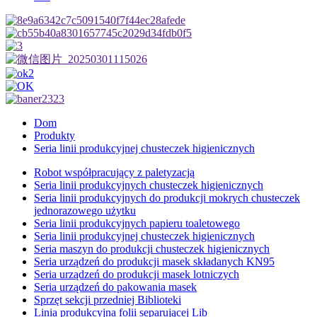
Dom
Produkty
Seria linii produkcyjnej chusteczek higienicznych
Robot współpracujący z paletyzacją
Seria linii produkcyjnych chusteczek higienicznych
Seria linii produkcyjnych do produkcji mokrych chusteczek
jednorazowego użytku
Seria linii produkcyjnych papieru toaletowego
Seria linii produkcyjnej chusteczek higienicznych
Seria maszyn do produkcji chusteczek higienicznych
Seria urządzeń do produkcji masek składanych KN95
Seria urządzeń do produkcji masek lotniczych
Seria urządzeń do pakowania masek
Sprzęt sekcji przedniej Biblioteki
Linia produkcyjna folii separującej Lib