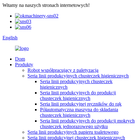
Witamy na naszych stronach internetowych!
English
Dom
Produkty
Robot współpracujący z paletyzacją
Seria linii produkcyjnych chusteczek higienicznych
Seria linii produkcyjnych chusteczek
higienicznych
Seria linii produkcyjnych do produkcji
chusteczek higienicznych
Seria linii produkcyjnej ręczników do rąk
Półautomatyczna maszyna do składania
chusteczek higienicznych
Seria linii produkcyjnych do produkcji mokrych
chusteczek jednorazowego użytku
Seria linii produkcyjnych papieru toaletowego
Seria linii produkcyjnej chusteczek higienicznych