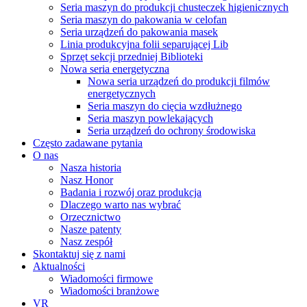
Seria maszyn do produkcji chusteczek higienicznych
Seria maszyn do pakowania w celofan
Seria urządzeń do pakowania masek
Linia produkcyjna folii separującej Lib
Sprzęt sekcji przedniej Biblioteki
Nowa seria energetyczna
Nowa seria urządzeń do produkcji filmów
energetycznych
Seria maszyn do cięcia wzdłużnego
Seria maszyn powlekających
Seria urządzeń do ochrony środowiska
Często zadawane pytania
O nas
Nasza historia
Nasz Honor
Badania i rozwój oraz produkcja
Dlaczego warto nas wybrać
Orzecznictwo
Nasze patenty
Nasz zespół
Skontaktuj się z nami
Aktualności
Wiadomości firmowe
Wiadomości branżowe
VR