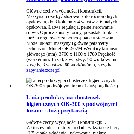
Główne cechy wydajności i konstrukcji.
Maszyna może być stosowana do różnorodnych
opakowań, do 3 kolumn × 4 warstw × 6 małych
opakowań. Łatwa regulacja, pełne sterowanie
serwo. Oprócz zmiany formy, pozostałe funkcje
można regulować za pomocą panelu sterowania.
Model układu maszyny i główne parametry
techniczne: Model OK-602M Wymiary korpusu
głównego (mm): 3700 x 1160 x 1780 Prędkość
(worki/min): 1 rząd, 3 warstwy: 90 worków/min,
2 rzędy, 3 warstwy: 60 worków/min, 3 rzędy...
zapytanie
szczegół
Linia produkcyjna chusteczek
higienicznych OK-300 z podwójnymi
torami i dużą prędkością
Główne cechy wydajności i konstrukcji: l.
Zastosowanie struktury i układu w kształcie litery
„U”, ciągłe składanie i pakowanie, piękny