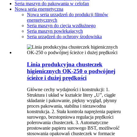
Seria maszyn do pakowania w celofan
Nowa seria energetyczna
Nowa seria urządzeń do produkcji filmów
energetycznych
Seria maszyn do cięcia wzdłużnego
Seria maszyn powlekających
Seria urządzeń do ochrony środowiska
Linia produkcyjna chusteczek
higienicznych OK-250 o podwójnej
ścieżce i dużej prędkości
Główne cechy wydajności i konstrukcji: 1.
Struktura i układ w kształcie litery „U”, ciągłe
składanie i pakowanie, piękny wygląd, płynny
proces pakowania, stabilna i niezawodna
konstrukcja. 2. Stała kontrola naprężenia papieru
surowego, bezstopniowa regulacja prędkości
polerowania chusteczek. 3. Automatyczne
prostowanie papieru surowego BST, możliwość
stosowania opakowań chusteczek w formacie