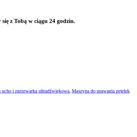
się z Tobą w ciągu 24 godzin.
a ucho i zgrzewarką ultradźwiękową
,
Maszyna do spawania pętelek