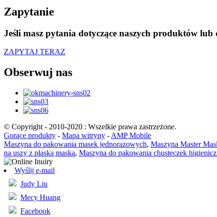
Zapytanie
Jeśli masz pytania dotyczące naszych produktów lub 
ZAPYTAJ TERAZ
Obserwuj nas
© Copyright - 2010-2020 : Wszelkie prawa zastrzeżone.
Gorące produkty
-
Mapa witryny
-
AMP Mobile
Maszyna do pakowania masek jednorazowych
,
Maszyna Master Ma
na uszy z płaską maską
,
Maszyna do pakowania chusteczek higienic
Wyślij e-mail
Judy Liu
Mecy Huang
Facebook