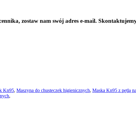
cennika, zostaw nam swój adres e-mail. Skontaktujemy 
sk Kn95
,
Maszyna do chusteczek higienicznych
,
Maska Kn95 z pętlą n
znych
,