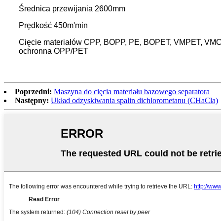
Średnica przewijania 2600mm
Prędkość 450m'min
Cięcie materiałów CPP, BOPP, PE, BOPET, VMPET, VMCPP,
ochronna OPP/PET
Poprzedni:
Maszyna do cięcia materiału bazowego separatora
Następny:
Układ odzyskiwania spalin dichlorometanu (CHaCla)