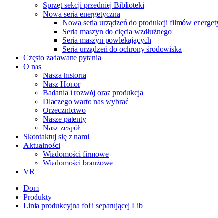
Sprzęt sekcji przedniej Biblioteki
Nowa seria energetyczna
Nowa seria urządzeń do produkcji filmów energe
Seria maszyn do cięcia wzdłużnego
Seria maszyn powlekających
Seria urządzeń do ochrony środowiska
Często zadawane pytania
O nas
Nasza historia
Nasz Honor
Badania i rozwój oraz produkcja
Dlaczego warto nas wybrać
Orzecznictwo
Nasze patenty
Nasz zespół
Skontaktuj się z nami
Aktualności
Wiadomości firmowe
Wiadomości branżowe
VR
Dom
Produkty
Linia produkcyjna folii separującej Lib